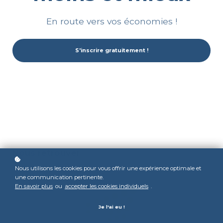
En route vers vos économies !
S'inscrire gratuitement !
Nous retrouver
Nous utilisons les cookies pour vous offrir une expérience optimale et
une communication pertinente.
En savoir plus
ou
accepter les cookies individuels
.
Je l'ai eu !