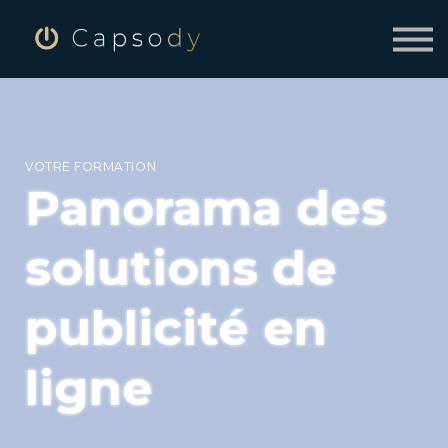
SE CONNECTER
INSCRIVEZ-VOUS À CAPSODY
VOTRE FORMATION
Panorama des
solutions de
publicité en
ligne