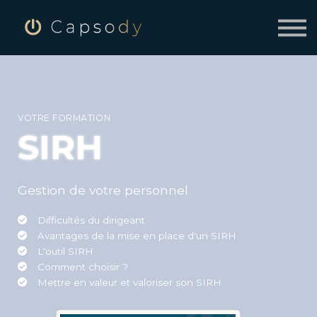
SE CONNECTER
INSCRIVEZ-VOUS À CAPSODY
VOTRE FORMATION
SIRH
Gestion de votre personnel
Difficultés du dirigeant
Avantages de la mise en place d'un SIRH
L'outil SIRH
Comment choisir ?
Mettre en valeur et valoriser son SIRH